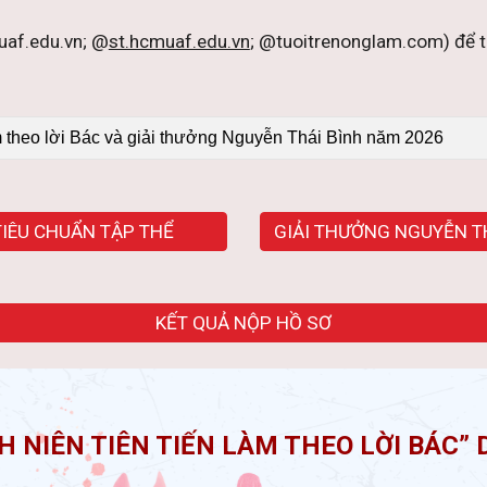
uaf.edu.vn; @
st.hcmuaf.edu.vn
; @tuoitrenonglam.com) để tr
àm theo lời Bác và giải thưởng Nguyễn Thái Bình năm 2026
TIÊU CHUẨN TẬP THỂ
KẾT QUẢ NỘP HỒ SƠ
H NIÊN TIÊN TIẾN LÀM THEO LỜI BÁC”