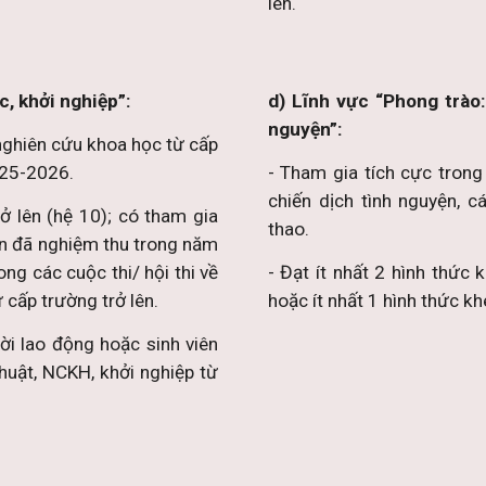
lên.
c, khởi nghiệp”:
d) Lĩnh vực “Phong trào
nguyện”:
 nghiên cứu khoa học từ cấp
025-2026.
- Tham gia tích cực trong
chiến dịch tình nguyện, c
rở lên (hệ 10); có tham gia
thao.
ên đã nghiệm thu trong năm
ong các cuộc thi/ hội thi về
- Đạt ít nhất 2 hình thức 
 cấp trường trở lên.
hoặc ít nhất 1 hình thức k
ời lao động hoặc sinh viên
 thuật, NCKH, khởi nghiệp từ