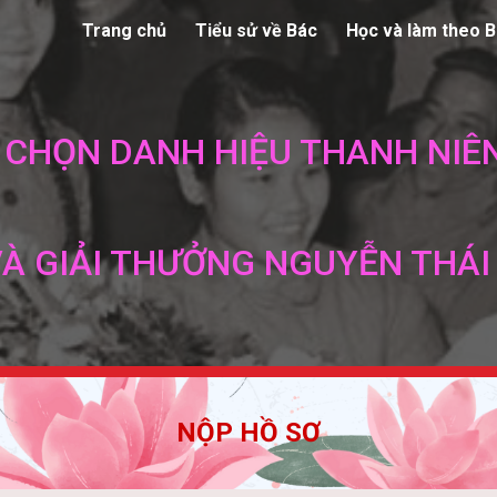
Trang chủ
Tiểu sử về Bác
Học và làm theo 
ip to main content
Skip to navigat
 CHỌN DANH HIỆU THANH NIÊN
VÀ GIẢI THƯỞNG NGUYỄN THÁI
NỘP HỒ SƠ