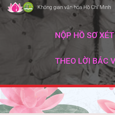
Không gian văn hóa Hồ Chí Minh
Sk
NỘP HỒ SƠ XÉT
THEO LỜI BÁC 