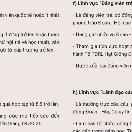
f) Lĩnh vực “Đảng viên trẻ
h viên quốc tế hoặc ít nhất
- Là đảng viên trẻ, có đó
phong trào Đoàn - Hội các
ng đương trở lên hoặc tham
- Đang giữ chức vụ Đoàn - H
hi/ hội thi về học thuật, văn
- Tham gia tích cực hoạt
ữ từ cấp trường trở lên.
hành Tổ TDRL Hạt Giống Đ
- Được xếp loại đảng viên
h) Lĩnh vực “Lãnh đạo câu
quả học tập từ 8,5 trở lên.
- Là thường trực của câu l
động Đoàn - Hội; Có uy tín 
sáng ước mơ tiếp sức đến
đến tháng 04/2026.
- Làm ban tổ chức, cộng t
các cấp trong năm học. Tr