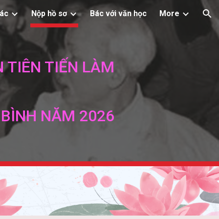
Bác
Nộp hồ sơ
Bác với văn học
More
ion
 TIÊN TIẾN LÀM
 BÌNH NĂM 2026