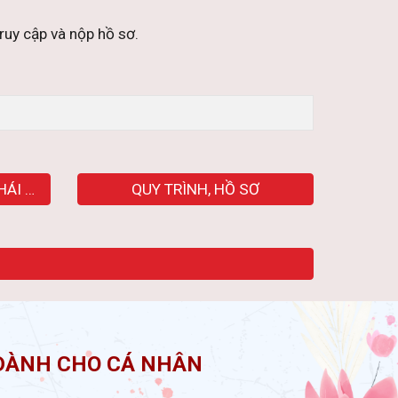
uy cập và nộp hồ sơ.
GIẢI THƯỞNG NGUYỄN THÁI BÌNH
QUY TRÌNH, HỒ SƠ
 DÀNH CHO CÁ NHÂN