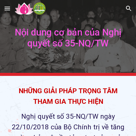
Skip to main content
Skip to navigation
Nội dung cơ bản của N
ghị
quyết số 35-NQ/TW
NHỮNG GIẢI PHÁP TRỌNG TÂM
THAM GIA THỰC HIỆN
Nghị quyết số 35-NQ/TW ngày
22/10/2018 của Bộ Chính trị về tăng